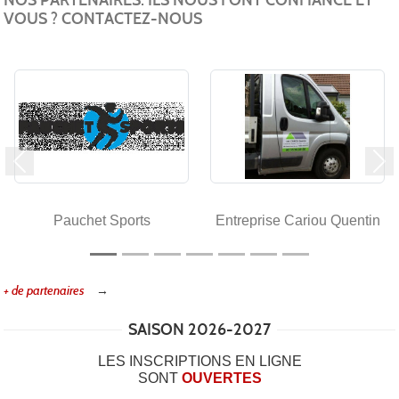
NOS PARTENAIRES. ILS NOUS FONT CONFIANCE ET
VOUS ? CONTACTEZ-NOUS
Précedent
Su
Pauchet Sports
Entreprise Cariou Quentin
+ de partenaires
SAISON 2026-2027
LES INSCRIPTIONS EN LIGNE
SONT
OUVERTES