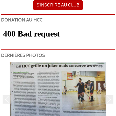
S'INSCRIRE AU CLUB
DONATION AU HCC
DERNIÈRES PHOTOS
Précedent
Sui