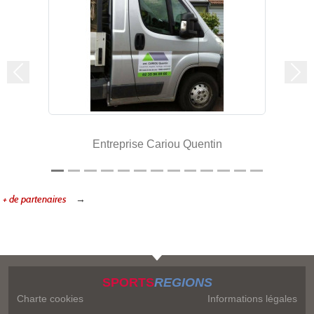
Précedent
Sui
Entreprise Cariou Quentin
+ de partenaires
SPORTS
REGIONS
Charte cookies
Informations légales