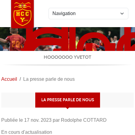
Ho
Panneau de gestion des cookies
Clu
Cau
Yve
HOOOOOOO YVETOT
Accueil
La presse parle de nous
LA PRESSE PARLE DE NOUS
Publiée le
17 nov. 2023
par Rodolphe COTTARD
En cours d'actualisation