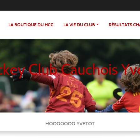
LA BOUTIQUE DU HCC
LA VIE DU CLUB
RÉSULTATS C
key Club Cauchois Yv
HOOOOOOO YVETOT