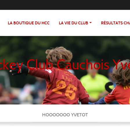
LA BOUTIQUE DU HCC
LA VIE DU CLUB
RÉSULTATS C
key Club Cauchois Yv
HOOOOOOO YVETOT