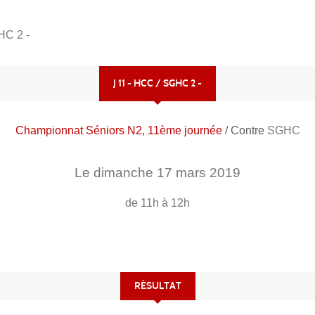
HC 2 -
J 11 - HCC / SGHC 2 -
Championnat Séniors N2, 11ème journée
/ Contre
SGHC
Le
dimanche
17
mars
2019
de 11h à 12h
RÉSULTAT