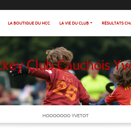
LA BOUTIQUE DU HCC
LA VIE DU CLUB
RÉSULTATS C
key Club Cauchois Yv
HOOOOOOO YVETOT