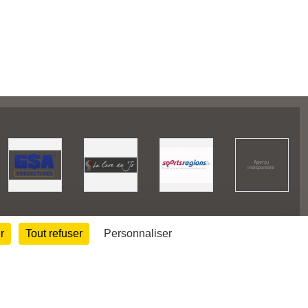
r
Tout refuser
Personnaliser
27313
visites
Informations légales