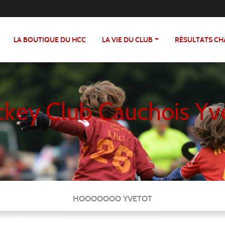
LA BOUTIQUE DU HCC
LA VIE DU CLUB
RÉSULTATS C
key Club Cauchois Yv
HOOOOOOO YVETOT