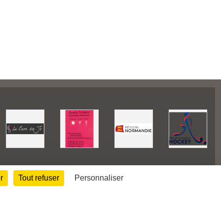
r
Tout refuser
Personnaliser
27234
visites