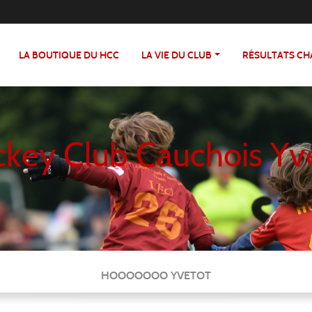
LA BOUTIQUE DU HCC
LA VIE DU CLUB
RÉSULTATS C
key Club Cauchois Yv
HOOOOOOO YVETOT