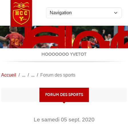
Ho
Panneau de gestion des cookies
Clu
Cau
Yve
HOOOOOOO YVETOT
Accueil
Forum des sports
FORUM DES SPORTS
Le
samedi
05
sept.
2020