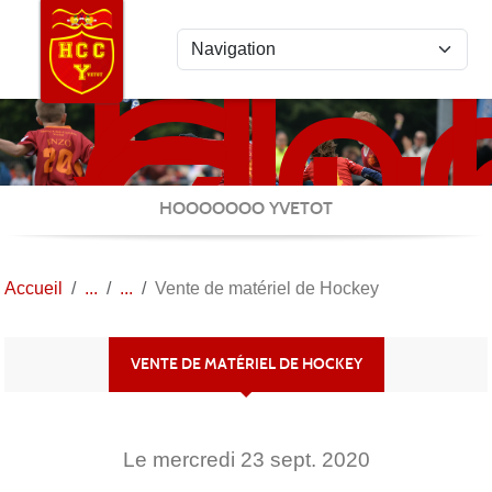
Ho
Panneau de gestion des cookies
Clu
Cau
Yve
HOOOOOOO YVETOT
Accueil
Vente de matériel de Hockey
VENTE DE MATÉRIEL DE HOCKEY
Le
mercredi
23
sept.
2020